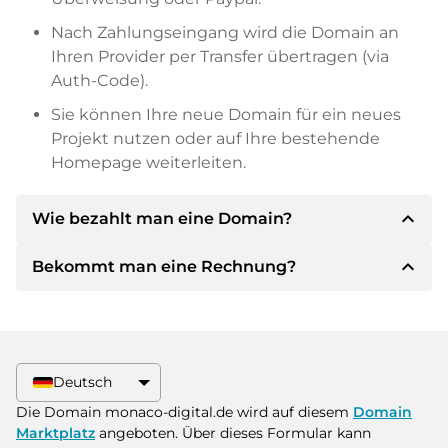
Nach Zahlungseingang wird die Domain an
Ihren Provider per Transfer übertragen (via
Auth-Code).
Sie können Ihre neue Domain für ein neues
Projekt nutzen oder auf Ihre bestehende
Homepage weiterleiten.
expand_less
Wie bezahlt man eine Domain?
expand_less
Bekommt man eine Rechnung?
Nach einer Einigung wird der Inhaber Ihnen die
Details der Zahlung mitteilen. Der Inhaber wird
Ihnen dann die SEPA Bankdetails mitteilen und
Ja, der Verkäufer wird Ihnen eine
auf Wunsch auch Paypal oder weitere
ordnungsgemäße Rechnung senden. Bei
Zahlungsmethoden anbieten.
größeren Kaufpreisen bekommen Sie auf
Deutsch
Wunsch auch einen zusätzlichen Kaufvertrag.
Bitte geben Sie bei der Überweisung immer
Die Domain monaco-digital.de wird auf diesem
Domain
den Domainnamen und die
Marktplatz
angeboten. Über dieses Formular kann
Rechnungsnummer an.