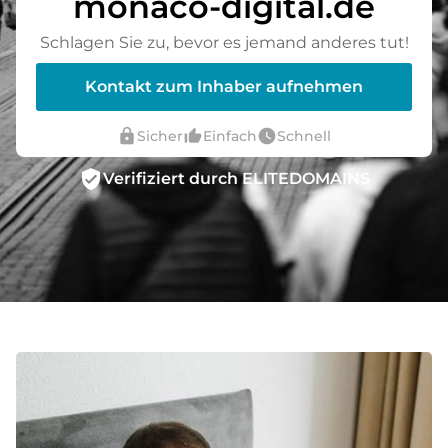
monaco-digital.de
Schlagen Sie zu, bevor es jemand anderes tut!
Kontakt zum Inhaber aufnehmen
lock
thumb_up_alt
watch_later
Sicher
Einfach
Schnell
verified_user
Verifiziert durch ELITEDOMAINS