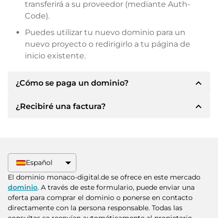
transferirá a su proveedor (mediante Auth-
Code).
Puedes utilizar tu nuevo dominio para un
nuevo proyecto o redirigirlo a tu página de
inicio existente.
expand_less
¿Cómo se paga un dominio?
expand_less
¿Recibiré una factura?
Tras llegar a un acuerdo, el propietario le
informará de los detalles del pago. A
continuación, el propietario le facilitará los datos
Sí, el vendedor le enviará la factura
bancarios SEPA y, si lo desea, también le ofrecerá
correspondiente. Para precios de compra
Paypal u otros métodos de pago.
superiores, también recibirá un contrato de
Español
compra adicional si lo solicita.
Indique siempre el nombre de dominio y el
El dominio monaco-digital.de se ofrece en este mercado
número de factura al realizar la transferencia.
dominio
. A través de este formulario, puede enviar una
oferta para comprar el dominio o ponerse en contacto
directamente con la persona responsable. Todas las